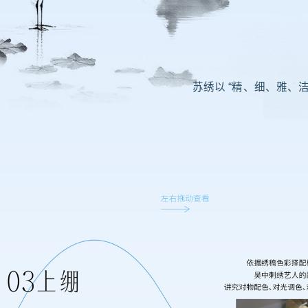
苏绣以 “精、细、雅、