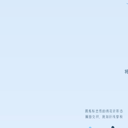
提炼标志性的绣花针形态
撇捺交织，犹如针线穿梭