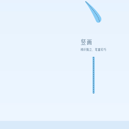
竖画
绣针挺立，笔直轻巧